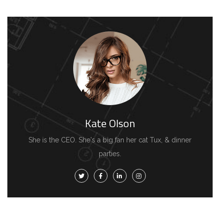
Kate Olson
She is the CEO. She's a big fan her cat Tux, & dinner
parties.