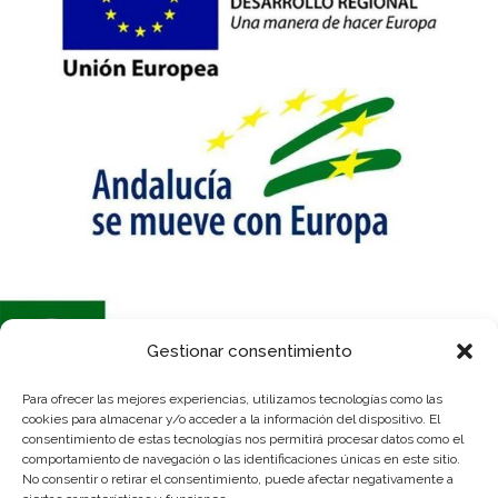
Gestionar consentimiento
Para ofrecer las mejores experiencias, utilizamos tecnologías como las
Se ha recibido un incentivo de la Agencia de Innovación y Desarrollo de
cookies para almacenar y/o acceder a la información del dispositivo. El
Andalucía IDEA, de la Junta de Andalucía, por un importe de 54.600€,
consentimiento de estas tecnologías nos permitirá procesar datos como el
cofinanciado en un 80% por la Unión Europea a través del Fondo Europeo
comportamiento de navegación o las identificaciones únicas en este sitio.
de Desarrollo Regional, FEDER para la realización del proyecto
No consentir o retirar el consentimiento, puede afectar negativamente a
“Adquisición nave industrial para ampliación de instalaciones”, con el