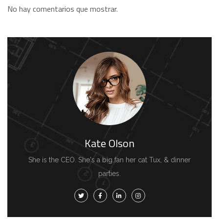
No hay comentarios que mostrar.
Kate Olson
She is the CEO. She's a big fan her cat Tux, & dinner
parties.